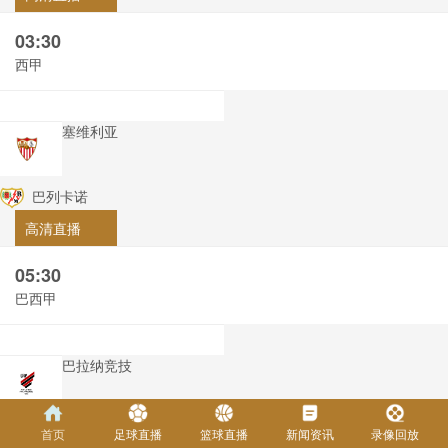
03:30
西甲
塞维利亚
巴列卡诺
高清直播
05:30
巴西甲
巴拉纳竞技
布拉干蒂诺RB
首页
足球直播
篮球直播
新闻资讯
录像回放