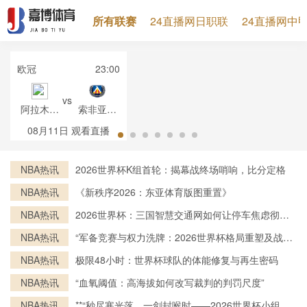
所有联赛
24直播网日职联
24直播网中
欧冠
23:00
vs
阿拉木图
索非亚列
凯拉特
夫斯基
08月11日
观看直播
NBA热讯
2026世界杯K组首轮：揭幕战终场哨响，比分定格
NBA热讯
《新秩序2026：东亚体育版图重置》
NBA热讯
2026世界杯：三国智慧交通网如何让停车焦虑彻底
消失
NBA热讯
“军备竞赛与权力洗牌：2026世界杯格局重塑及战略
走向”
NBA热讯
极限48小时：世界杯球队的体能修复与再生密码
NBA热讯
“血氧阈值：高海拔如何改写裁判的判罚尺度”
NBA热讯
**“秒尽寒光落，一剑封喉时——2026世界杯小组赛