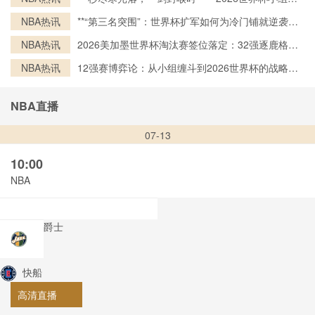
终局之刃”**
NBA热讯
**“第三名突围”：世界杯扩军如何为冷门铺就逆袭之
路**
NBA热讯
2026美加墨世界杯淘汰赛签位落定：32强逐鹿格局
一览
NBA热讯
12强赛博弈论：从小组缠斗到2026世界杯的战略跃
迁
NBA直播
07-13
10:00
NBA
爵士
快船
高清直播