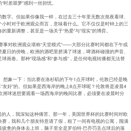
“时差噩梦”感到一丝担忧。
的数字。但如果你像我一样，在过去三十年里无数次熬夜看球、
个小时对于欧洲观众而言，意味着什么。它不仅仅是时钟上的三
的重新调整，甚至是一场关于“热爱”与“现实”的博弈。
届赛事对欧洲观众堪称“天堂模式”——大部分比赛时间都在下午或
些夏日的傍晚，欧洲的酒吧里挤满了球迷，啤酒杯碰撞的声音、
球画卷。那种“现场感”和“参与感”，是任何电视转播都无法替
区。想象一下：当比赛在洛杉矶的下午1点开球时，伦敦已经是晚
算“友好”的。但如果是西海岸的晚上8点开球呢？伦敦将是凌晨4
，欧洲球迷想要观看一场西海岸的晚间比赛，必须要在凌晨时分
个凌晨的人，我深知这种痛苦。那一年，美国世界杯的比赛时间对欧
决赛，我和几个朋友特意请了假，租了一间有电视的公寓，囤满
着疲惫的身体去上班，脑子里全是罗伯特·巴乔罚丢点球后的落