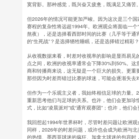
寞背影。那种感觉，既兴奋又疲惫，既满足又痛苦
但2026年的情况可能更加严峻。因为这次是三个
赛程的复杂性将远超1994年。欧洲观众将面临一个
熬夜），还是选择看西部时间的比赛（几乎等于通宵
的“生死战”？是选择牺牲睡眠，还是选择错过精彩
从收视数据来看，时差对收视率的影响是显而易见
点之间，欧洲的收视率通常会下降30%到50%。
商和转播商来说，这无疑是一个巨大的损失。更重要
那些因为时差而错过比赛的球迷，可能会逐渐失去
但作为一个乐观主义者，我始终相信足球的力量。2
重新思考他们与足球的关系。也许，他们会更加珍惜
式，比如“凌晨派对”或“通宵观赛团”；也许，他
我回想起1994年世界杯时，尽管时差问题让欧洲
同样，2026年的时差问题，或许也会成为欧洲与
的热情、墨西哥球迷的疯狂、加拿大球迷的包容时