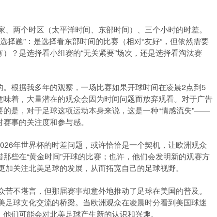
。
国家、两个时区（太平洋时间、东部时间）、三个小时的时差。
“选择题”：是选择看东部时间的比赛（相对“友好”，但依然需要
）？是选择看小组赛的“无关紧要”场次，还是选择看淘汰赛
？
的。根据我多年的观察，一场比赛如果开球时间在凌晨2点到5
这意味着，大量潜在的观众会因为时间问题而放弃观看。对于广告
的是，对于足球这项运动本身来说，这是一种“情感流失”——
对赛事的关注度和参与感。
026年世界杯的时差问题，或许恰恰是一个契机，让欧洲观众
那些在“黄金时间”开球的比赛；也许，他们会发明新的观赛方
们会更加关注北美足球的发展，从而拓宽自己的足球视野。
观众苦不堪言，但那届赛事却意外地推动了足球在美国的普及。
北美足球文化交流的桥梁。当欧洲观众在凌晨时分看到美国球迷
，他们可能会对北美足球产生新的认识和兴趣。