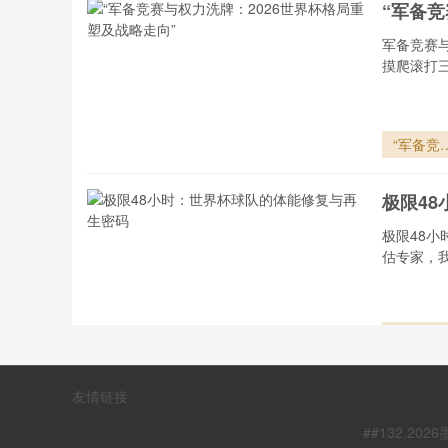
“军备竞
何让停车
虑彻底消
军备竞赛
摸爬滚打
“军备竞
与权力
牌：202
极限4
世界杯格
重塑及战
极限48
走向”
估专家，
极限48
时：世界
球队的体
“血氧
友情链接
修复与再
密码
血氧阈值
##132.
甚至亲自