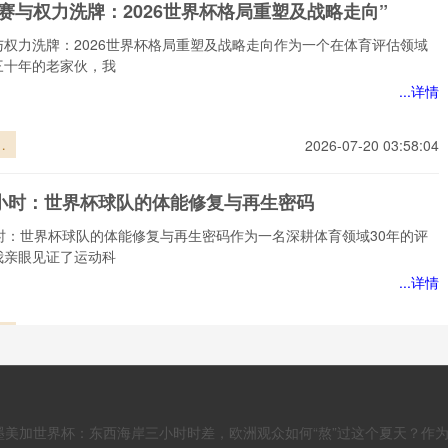
赛与权力洗牌：2026世界杯格局重塑及战略走向”
焦
失
与权力洗牌：2026世界杯格局重塑及战略走向作为一个在体育评估领域
三十年的老家伙，我
...详情
赛
2026-07-20 03:58:04
洗
6
8小时：世界杯球队的体能修复与再生密码
局
略
小时：世界杯球队的体能修复与再生密码作为一名深耕体育领域30年的评
我亲眼见证了运动科
...详情
小
2026-07-20 03:58:04
杯
能
阈值：高海拔如何改写裁判的判罚尺度”
生
：高海拔如何改写裁判的判罚尺度三十年了，我坐在看台上，跑过场地，
2026墨美加世界杯：东西海岸三小时时差，欧洲观众如何“熬”过这个夏天？作
上过高原。我见过太多