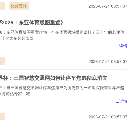
界
比分定格
2026-07-21 03:57:07
首
战
2026：东亚体育版图重置》
响
026：东亚体育版图重置作为一个在体育领域摸爬滚打了三十年的老评估
见证过太多起起落落
...详情
序
2026-07-21 03:57:07
东
图
6世界杯：三国智慧交通网如何让停车焦虑彻底消失
世界杯：当三国智慧交通网让停车焦虑成为历史作为一名追踪报道世界杯超
体育评估专家，我
...详情
界
2026-07-21 03:57:07
智
如