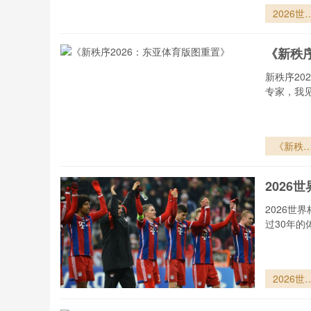
2026世
杯K组
轮：揭幕
《新秩序
终场哨
新秩序2
专家，我
《新秩
2026：
亚体育版
202
重置》
2026
过30年的
2026世
杯：三国
慧交通网