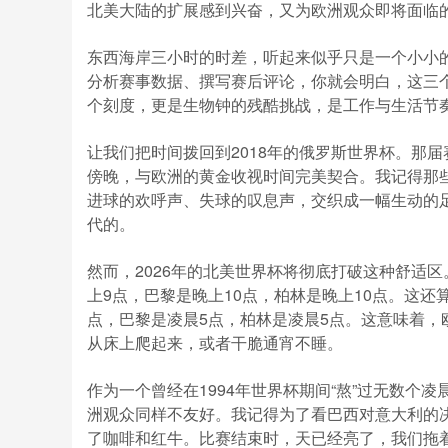
北美大陆的扩展感到兴奋，又为欧洲观众即将面临的
东西海岸三小时的时差，听起来似乎只是一个小小
分析赛事数据、撰写赛后评论，你就会明白，这三
个刻度，更是生物钟的残酷挑战，是工作与生活节奏
让我们把时间拨回到2018年的俄罗斯世界杯。那
傍晚，与欧洲的黄金收视时间完美契合。我记得那
进球的欢呼声、失球的叹息声，交织成一幅生动的足
代的。
然而，2026年的北美世界杯将彻底打破这种舒适
上9点，巴黎是晚上10点，柏林是晚上10点。这还
点，巴黎是凌晨5点，柏林是凌晨5点。这意味着
从床上爬起来，或者干脆通宵不睡。
作为一个曾经在1994年世界杯期间“熬”过无数
洲观众同样不友好。我记得为了看巴西对意大利的
了咖啡和红牛。比赛结束时，天已经亮了，我们拖