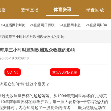
直播
篮球直播
体育资讯
录像回放
24直播网韩K联
24直播网日职联
24直播网中超
24直播网NBA
24直播网中超
24直播网NBA
24直播网世界杯
24直播网中甲
世界杯东西海岸三小时时差对欧洲观众收视的影响
杯东西海岸三小时时差对欧洲观众收视的影响
26-05-19 03:09:48
CCTV5
主队VS客队直播
欧洲观众如何“熬”过这个夏天？
过无数届世界杯的起起落落。从1994年美国世界杯的“足球荒
2010年南非世界杯的非洲狂欢，每一届大赛都像一部跌宕起伏的
赛程安排时，内心却涌起了一股复杂的情绪——既为这项运动在