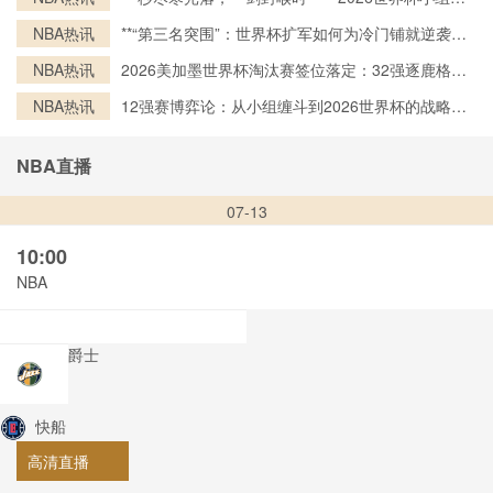
终局之刃”**
NBA热讯
**“第三名突围”：世界杯扩军如何为冷门铺就逆袭之
路**
NBA热讯
2026美加墨世界杯淘汰赛签位落定：32强逐鹿格局
一览
NBA热讯
12强赛博弈论：从小组缠斗到2026世界杯的战略跃
迁
NBA直播
07-13
10:00
NBA
爵士
快船
高清直播