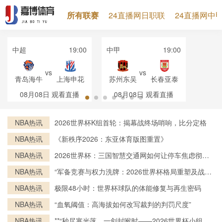
所有联赛
24直播网日职联
24直播网中
中超
19:00
中甲
19:00
vs
vs
青岛海牛
上海申花
苏州东吴
长春亚泰
08月08日
观看直播
08月08日
观看直播
NBA热讯
2026世界杯K组首轮：揭幕战终场哨响，比分定格
NBA热讯
《新秩序2026：东亚体育版图重置》
NBA热讯
2026世界杯：三国智慧交通网如何让停车焦虑彻底
消失
NBA热讯
“军备竞赛与权力洗牌：2026世界杯格局重塑及战略
走向”
NBA热讯
极限48小时：世界杯球队的体能修复与再生密码
NBA热讯
“血氧阈值：高海拔如何改写裁判的判罚尺度”
NBA热讯
**“秒尽寒光落，一剑封喉时——2026世界杯小组赛