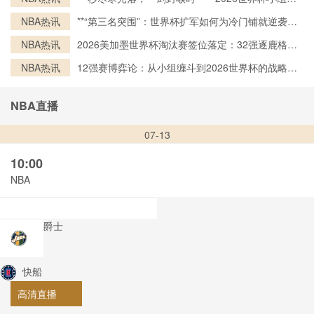
终局之刃”**
NBA热讯
**“第三名突围”：世界杯扩军如何为冷门铺就逆袭之
路**
NBA热讯
2026美加墨世界杯淘汰赛签位落定：32强逐鹿格局
一览
NBA热讯
12强赛博弈论：从小组缠斗到2026世界杯的战略跃
迁
NBA直播
07-13
10:00
NBA
爵士
快船
高清直播