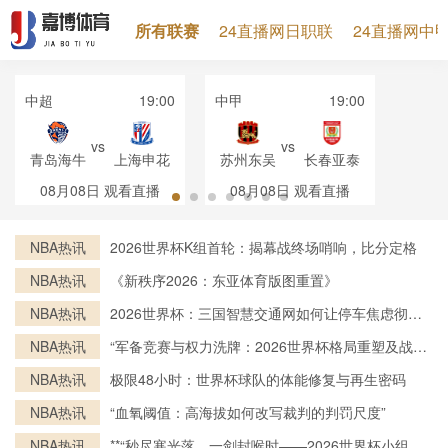
所有联赛
24直播网日职联
24直播网中
中超
19:00
中甲
19:00
vs
vs
青岛海牛
上海申花
苏州东吴
长春亚泰
08月08日
观看直播
08月08日
观看直播
NBA热讯
2026世界杯K组首轮：揭幕战终场哨响，比分定格
NBA热讯
《新秩序2026：东亚体育版图重置》
NBA热讯
2026世界杯：三国智慧交通网如何让停车焦虑彻底
消失
NBA热讯
“军备竞赛与权力洗牌：2026世界杯格局重塑及战略
走向”
NBA热讯
极限48小时：世界杯球队的体能修复与再生密码
NBA热讯
“血氧阈值：高海拔如何改写裁判的判罚尺度”
NBA热讯
**“秒尽寒光落，一剑封喉时——2026世界杯小组赛