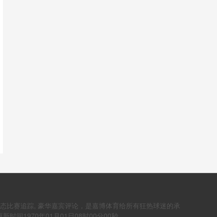
动态比赛追踪, 豪华嘉宾评论，是嘉博体育给所有狂热球迷的承
1970年01月01日08时00分00秒