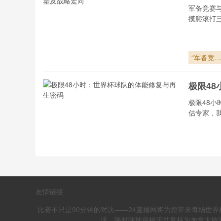
虑彻底消
军备竞赛
摸爬滚打
“军备竞
与权力洗
牌：2026
极限4
世界杯格
重塑及战
极限48
走向”
估专家，
极限48小
时：世界
球队的体
“血氧
修复与再
友情链接
密码
血氧阈值
甚至亲自
比赛不只是90分钟的对决——24直播网将为您带来每场世界
诺。随时随地穿梭于世界杯为加拿大旅游业