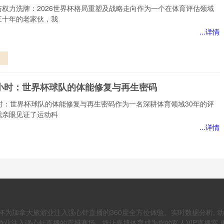
失
与权力洗牌：2026世界杯格局重塑及战略走向作为一个在体育评估领域
三十年的老家伙，我
...详情
赛
8小时：世界杯球队的体能修复与再生密码
局
略
小时：世界杯球队的体能修复与再生密码作为一名深耕体育领域30年的评
我亲眼见证了运动科
...详情
杯
能
阈值：高海拔如何改写裁判的判罚尺度”
生
：高海拔如何改写裁判的判罚尺度三十年了，我坐在看台上，跑过场地，
上过高原。我见过太多
杯为加拿大旅游业注入强心针直播的360度全方位体验。实时数据分析, 
注入强心针直播的震撼赛场，就让嘉博体育成为您的私人VIP直播室 更新时间
...详情