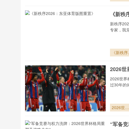
杯K组首
轮：揭幕
《新秩序
终场哨响
新秩序2
专家，我
《新秩序
2026：东
亚体育版
202
重置》
2026
过30年的
2026世界
杯：三国
慧交通网
“军备竞
何让停车