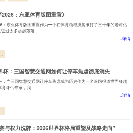
战
2026：东亚体育版图重置》
026：东亚体育版图重置作为一个在体育领域摸爬滚打了三十年的老评估
见证过太多起起落落
...详情
图
6世界杯：三国智慧交通网如何让停车焦虑彻底消失
世界杯：当三国智慧交通网让停车焦虑成为历史作为一名追踪报道世界杯超
体育评估专家，我
...详情
智
如
赛与权力洗牌：2026世界杯格局重塑及战略走向”
焦