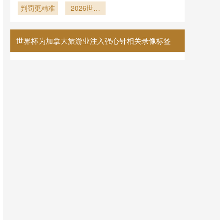
从陌路到知
判罚更精准
评估”
小组赛再相
2026世界
的重新洗牌
己
杯：净胜球
逢》
之殇
世界杯为加拿大旅游业注入强心针相关录像标签