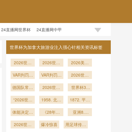
24直播网世界杯
24直播网中甲
世界杯为加拿大旅游业注入强心针相关资讯标签
2026世界
2026世界
2026美加
杯K组首
杯：三国智
墨世界杯淘
轮：揭幕战
VAR判罚时
慧交通网如
VAR判罚时
汰赛签位落
2026世界
终场哨响
效深度报
何让停车焦
间同步性分
定：32强
杯32强驻
德国队常规
告：32强
虑彻底消失
析：划线技
2026世界
逐鹿格局一
地酒店名单
世界杯39
赛执法耗时
时间内锁定
术时滞与现
杯三时区困
疑遭提前泄
天鏖战：小
览
“2026世界
全景扫描
胜局
场播报一致
境：欧洲转
1958. 北美
组赛双轮间
1872. 平局
露
杯跨币种支
播权的时空
世界杯：点
性评估
歇的体能暗
即晋级：北
付架构：多
体能决定上
博弈与市场
球大战前门
《28年轮
美世界杯小
亚洲8.5
战
币种结算场
限》
将手套湿度
回：巴西、
裂变
组赛末轮球
席：美加墨
景下的系统
2026世界
监测数据的
摩洛哥、苏
爆冷惊喜
用足球传递
队的心理临
世界杯预选
容错与韧性
杯：一秒钟
格兰世界杯
精密剖析
赛末轮格局
温暖
界压力